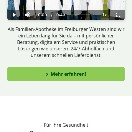
0:00
/
0:43
1x
Current
Duration
Loaded
:
Play
Mute
Playback
Fullscr
Time
1.07%
Rate
Als Familien-Apotheke im Freiburger Westen sind wir
ein Leben lang für Sie da – mit persönlicher
Beratung, digitalem Service und praktischen
Lösungen wie unserem 24/7-Abholfach und
unserem schnellen Lieferdienst.
Mehr erfahren!
Für Ihre Gesundheit